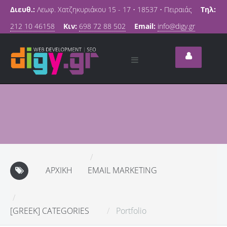
Διευθ.:
Λεωφ. Χατζηκυριάκου 15 - 17 • 18537 • Πειραιάς
Τηλ:
212 10 46158
Κιν:
698 72 88 502
Email:
info@digy.gr
ΑΡΧΙΚΉ
EMAIL MARKETING
[GREEK] CATEGORIES
Portfolio