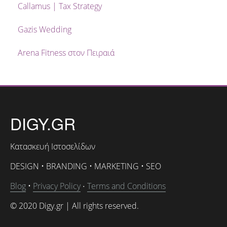
Callamus | Tax Strategy
Gazis Wedding
Arena Fitness στον Πειραιά
DIGY.GR
Κατασκευή Ιστοσελίδων
DESIGN • BRANDING • MARKETING • SEO
Blog
•
Privacy Policy
Terms and Conditions
•
© 2020 Digy.gr | All rights reserved.