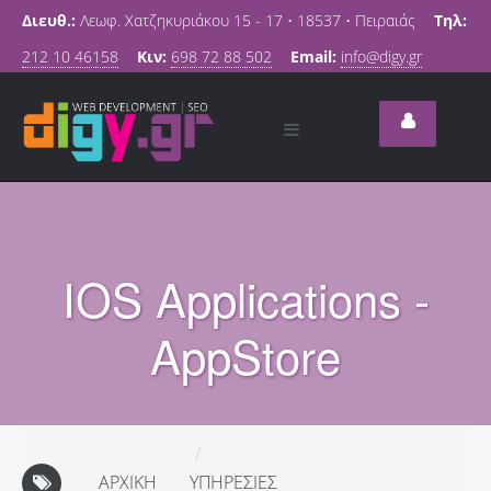
Διευθ.:
Λεωφ. Χατζηκυριάκου 15 - 17 • 18537 • Πειραιάς
Τηλ:
212 10 46158
Κιν:
698 72 88 502
Email:
info@digy.gr
IOS Applications -
AppStore
ΑΡΧΙΚΉ
ΥΠΗΡΕΣΊΕΣ