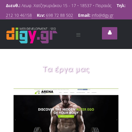
Διευθ.:
Λεωφ. Χατζηκυριάκου 15 - 17 • 18537 • Πειραιάς
Τηλ:
212 10 46158
Κιν:
698 72 88 502
Email:
info@digy.gr
Τα έργα μας