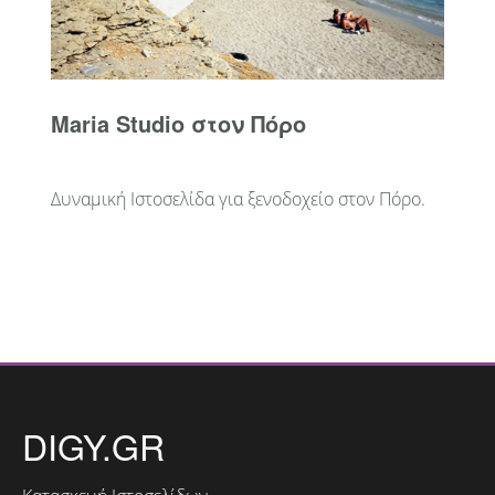
Maria Studio στον Πόρο
Δυναμική Ιστοσελίδα για ξενοδοχείο στον Πόρο.
DIGY.GR